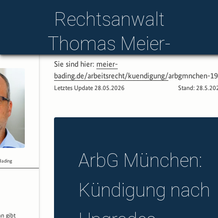
section:arbeitsrecht:
Rechtsanwalt
Thomas Meier-
Bading
Sie sind hier:
meier-
bading.de/
arbeitsrecht/
kuendigung/
arbgmnchen-19
Deutschland­weit.
Telefon
Mail:
anwalt@
Letztes Update
28.05.2026
Stand: 28.5.202
Online.
meier-bading.de
ArbG München:
Bading
Kündigung nach
n gibt