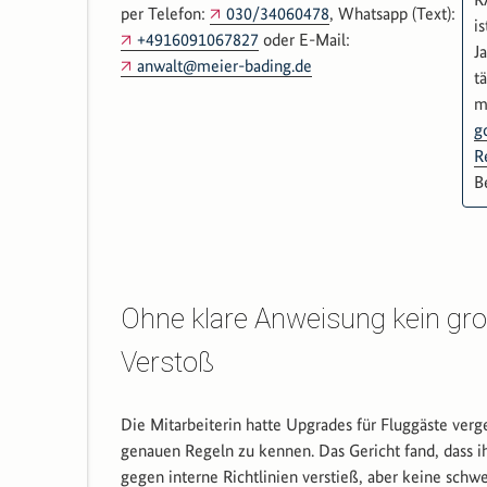
per Telefon:
030/34060478
, Whatsapp (Text):
i
+4916091067827
oder E-Mail:
J
anwalt@meier-bading.de
tä
m
g
R
B
Ohne klare Anweisung kein gr
Verstoß
Die Mitarbeiterin hatte Upgrades für Fluggäste verg
genauen Regeln zu kennen. Das Gericht fand, dass i
gegen interne Richtlinien verstieß, aber keine schw