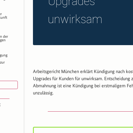
Upgrades
er
unwirksam
kunft
n der
ngen
igung
zur
Arbeitsgericht München erklärt Kündigung nach kos
ist bei
Upgrades für Kunden für unwirksam. Entscheidung 
as
etzt
Abmahnung ist eine Kündigung bei erstmaligem Fehl
unzulässig.
ng bei
t
spruch