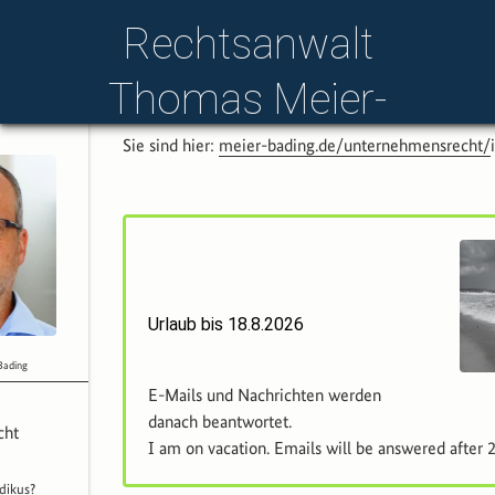
section:unternehmensrecht:
Rechtsanwalt
Thomas Meier-
Bading
Sie sind hier:
meier-bading.de/
unternehmensrecht/
Deutschland­weit.
Telefon
Mail:
anwalt@
Online.
meier-bading.de
Urlaub bis 18.8.2026
Bading
E-Mails und Nachrichten werden
danach beantwortet.
cht
I am on vacation. Emails will be answered after
dikus?